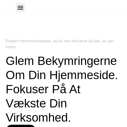
Ekspert hjemmesidepleje, så du kan fokusere på det, du gør
bedst
Glem Bekymringerne
Om Din Hjemmeside.
Fokuser På At
Vækste Din
Virksomhed.